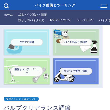
バイク整備とツーリング
ホーム
125バイク選び・情報
懐かしのバイクたち
RV125について
ジェベル125
バイク
ウエアと装備
バイク用品 と便利品
整備とメンテ メニュ
125バイク選び・情報
ー
整備とメンテ（-エンジン）
バルブクリアランス調節