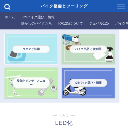
バイク整備とツーリング
ホーム
125バイク選び・情報
懐かしのバイクたち
RV125について
ジェベル125
バイク
ウエアと装備
バイク用品 と便利品
整備とメンテ メニュ
125バイク選び・情報
ー
― TAG ―
LED化