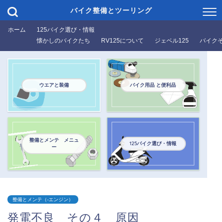
バイク整備とツーリング
ホーム
125バイク選び・情報
懐かしのバイクたち
RV125について
ジェベル125
バイク
ウエアと装備
バイク用品 と便利品
整備とメンテ メニュ
125バイク選び・情報
ー
整備とメンテ（-エンジン）
発電不良 その４ 原因