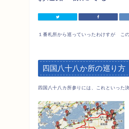
１番札所から巡っていったわけすが こ
四国八十八か所の巡り方
四国八十八カ所参りには、これといった