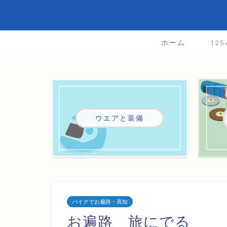
ホーム
12
ウエアと装備
バイクでお遍路・高知
お遍路 旅にでる