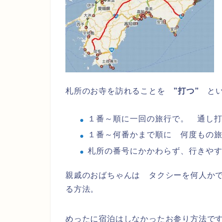
札所のお寺を訪れることを
”打つ”
とい
１番～順に一回の旅行で。 通し
１番～何番かまで順に 何度もの
札所の番号にかかわらず、行きや
親戚のおばちゃんは タクシーを何人か
る方法。
めったに宿泊はしなかったお参り方法で