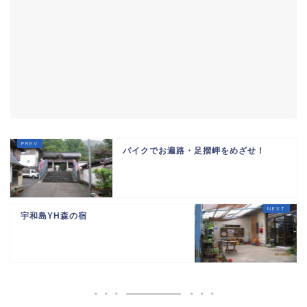
バイクでお遍路・足摺岬をめざせ！
宇和島YH森の宿