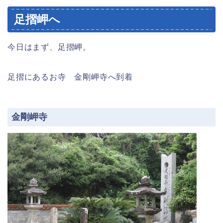
足摺岬へ
今日はまず、足摺岬。
足摺にあるお寺 金剛岬寺へ到着
金剛岬寺