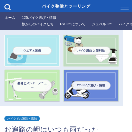
バイク整備とツーリング
ホーム
125バイク選び・情報
懐かしのバイクたち
RV125について
ジェベル125
バイク
ウエアと装備
バイク用品 と便利品
整備とメンテ メニュ
125バイク選び・情報
ー
バイクでお遍路・高知
お遍路の岬はいつも雨だった