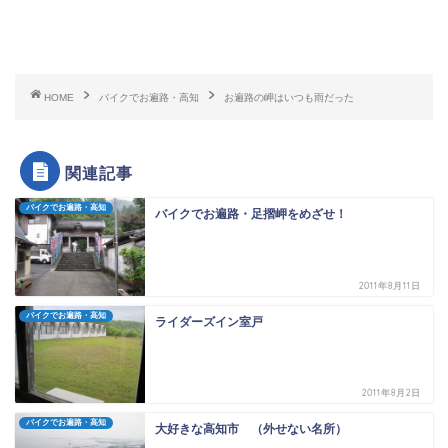
HOME
バイクでお遍路・高知
お遍路の岬はいつも雨だった
関連記事
バイクでお遍路・高知
バイクでお遍路・足摺岬をめざせ！
2011年8月11日
バイクでお遍路・高知
ライダーズイン室戸
2011年8月2日
バイクでお遍路・高知
大好きな高知市 （外せない名所）