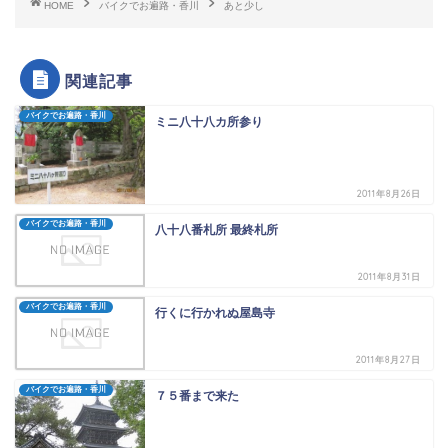
HOME
バイクでお遍路・香川
あと少し
関連記事
バイクでお遍路・香川
ミニ八十八カ所参り
2011年8月26日
バイクでお遍路・香川
八十八番札所 最終札所
2011年8月31日
バイクでお遍路・香川
行くに行かれぬ屋島寺
2011年8月27日
バイクでお遍路・香川
７５番まで来た