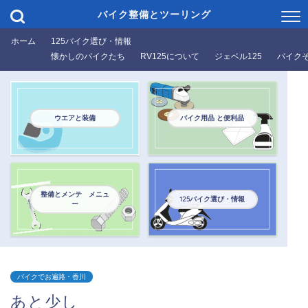
バイク整備とツーリング
ホーム
125バイク選び・情報
懐かしのバイクたち
RV125について
ジェベル125
バイク
ウエアと装備
バイク用品 と便利品
整備とメンテ メニュ
125バイク選び・情報
ー
バイクでお遍路・香川
あと少し