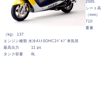
2065
シート高
（mm）
710
重量
（kg） 137
エンジン種類 水冷4ｽﾄSOHC2ﾊﾞﾙﾌﾞ単気筒
最高出力 11 ps
タンク容量 8L