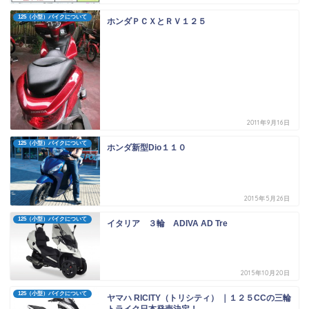
125（小型）バイクについて
ホンダＰＣＸとＲＶ１２５
2011年9月16日
125（小型）バイクについて
ホンダ新型Dio１１０
2015年5月26日
125（小型）バイクについて
イタリア ３輪 ADIVA AD Tre
2015年10月20日
125（小型）バイクについて
ヤマハ RICITY（トリシティ） ｜１２５CCの三輪
トライク日本発売決定！