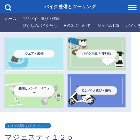
バイク整備とツーリング
ホーム
125バイク選び・情報
懐かしのバイクたち
RV125について
ジェベル125
バイク
ウエアと装備
バイク用品 と便利品
整備とメンテ メニュ
125バイク選び・情報
ー
125（小型）バイクについて
マジェスティ１２５