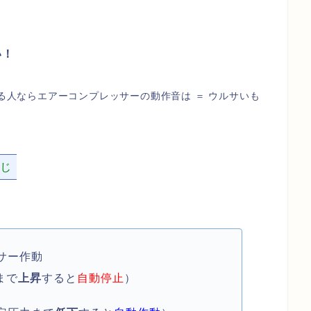
い！
る人ならエアーコンプレッサーの動作音は ＝ ウルサいも
感じ
サー作動
まで
上昇
すると
自動停止
）