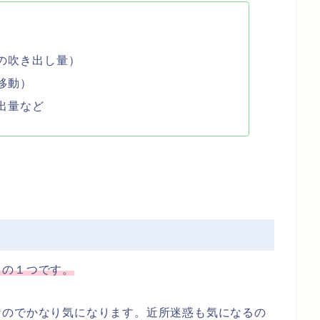
）
の吹き出し量）
移動）
出量など
と
トの１つです。
なのでかなり気になります。近所迷惑も気になるの