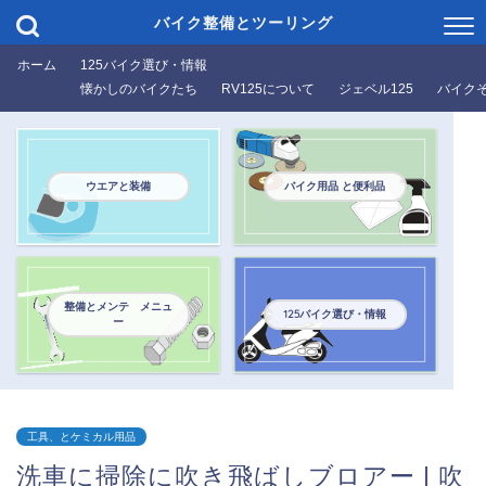
バイク整備とツーリング
ホーム
125バイク選び・情報
懐かしのバイクたち
RV125について
ジェベル125
バイク
ウエアと装備
バイク用品 と便利品
整備とメンテ メニュ
125バイク選び・情報
ー
工具、とケミカル用品
洗車に掃除に吹き飛ばしブロアー | 吹