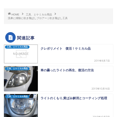
HOME
工具、とケミカル用品
洗車に掃除に吹き飛ばしブロアー | 吹き飛ばし工具
関連記事
工具、とケミカル用品
クレポリメイト 復活！ケミカル品
2011年8月7日
工具、とケミカル用品
車の曇ったライトの再生、復活の方法
2015年10月16日
工具、とケミカル用品
ライトのくもり,黄ばみ解消とコーティング処理
2015年10月3日