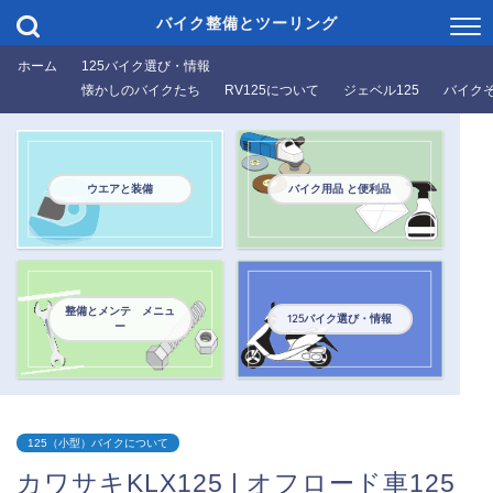
バイク整備とツーリング
ホーム
125バイク選び・情報
懐かしのバイクたち
RV125について
ジェベル125
バイク
ウエアと装備
バイク用品 と便利品
整備とメンテ メニュ
125バイク選び・情報
ー
125（小型）バイクについて
カワサキKLX125 | オフロード車125