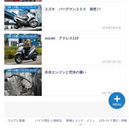
125（小型）バイクについて
スズキ バーグマン２００ 発売 ! !
125バイク選び・情報
2014年3月24日
125（小型）バイクについて
suzuki アドレス110
整備とメンテ メニュー
ウエアと装備
2015年5月16日
バイク用品 と便利品
125（小型）バイクについて
水冷エンジンと空冷の違い
2017年2月20日
MENU
ウエアと装備
バイク用品 と便利品
整備とメンテ メニュ
125バイク選び・情報
ー