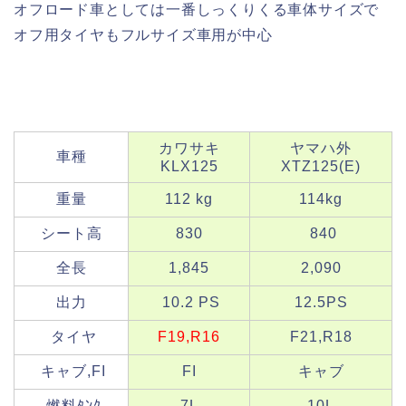
オフロード車としては一番しっくりくる車体サイズで
オフ用タイヤもフルサイズ車用が中心
カワサキ
ヤマハ外
車種
KLX125
XTZ125(E)
重量
112 kg
114kg
シート高
830
840
全長
1,845
2,090
出力
10.2 PS
12.5PS
タイヤ
F19,R16
F21,R18
キャブ,FI
FI
キャブ
燃料ﾀﾝｸ
7L
10L