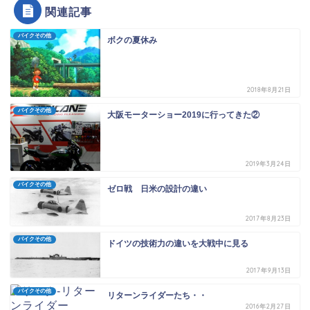
関連記事
バイクその他
ボクの夏休み
2018年8月21日
バイクその他
大阪モーターショー2019に行ってきた②
2019年3月24日
バイクその他
ゼロ戦 日米の設計の違い
2017年8月23日
バイクその他
ドイツの技術力の違いを大戦中に見る
2017年9月13日
バイクその他
リターンライダーたち・・
2016年2月27日