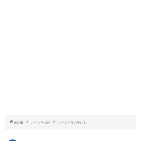
HOME
バイクその他
バイクと猫の争い３