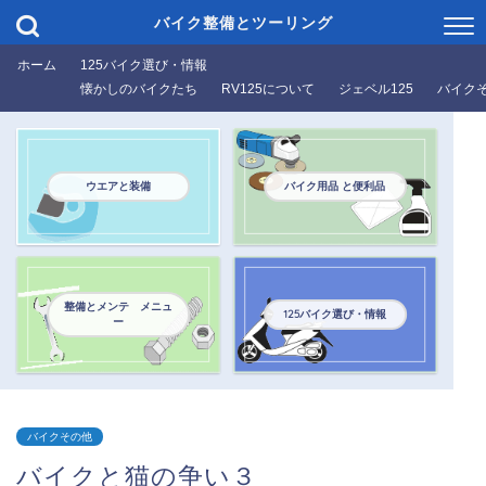
バイク整備とツーリング
ホーム
125バイク選び・情報
懐かしのバイクたち
RV125について
ジェベル125
バイク
ウエアと装備
バイク用品 と便利品
整備とメンテ メニュ
125バイク選び・情報
ー
バイクその他
バイクと猫の争い３