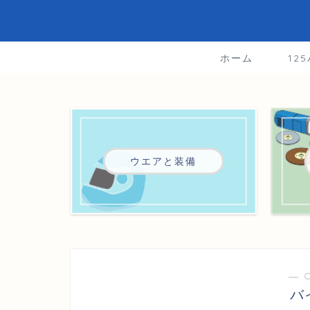
ホーム
12
ウエアと装備
― 
バ