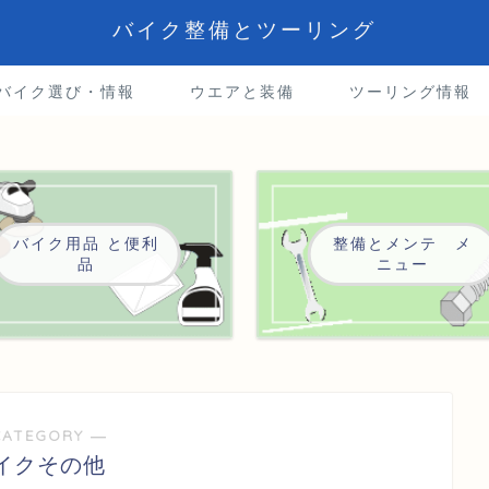
バイク整備とツーリング
5バイク選び・情報
ウエアと装備
ツーリング情報
バイク用品 と便利
整備とメンテ メ
品
ニュー
CATEGORY ―
イクその他