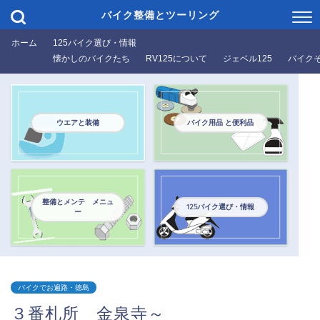
バイク整備とツーリング
ホーム
125バイク選び・情報
懐かしのバイクたち
RV125について
ジェベル125
バイク
ウエアと装備
バイク用品 と便利品
整備とメンテ メニュ
125バイク選び・情報
ー
バイクでお遍路・徳島
３番札所 金泉寺～