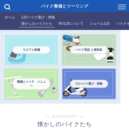
バイク整備とツーリング
ホーム
125バイク選び・情報
懐かしのバイクたち
RV125について
ジェベル125
バイク
ウエアと装備
バイク用品 と便利品
整備とメンテ メニュ
125バイク選び・情報
ー
― CATEGORY ―
懐かしのバイクたち