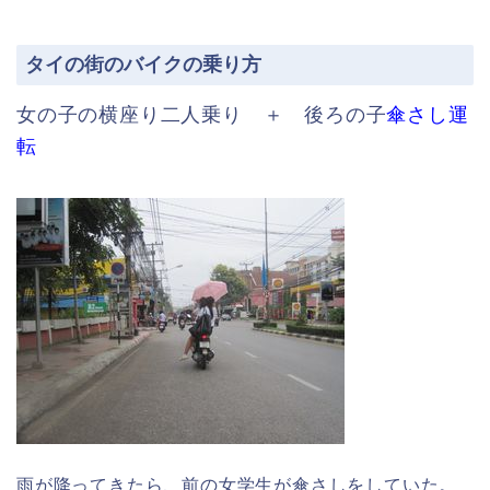
タイの街のバイクの乗り方
女の子の横座り二人乗り ＋ 後ろの子
傘さし運
転
雨が降ってきたら、前の女学生が傘さしをしていた。