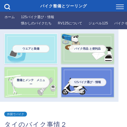
バイク整備とツーリング
ホーム
125バイク選び・情報
懐かしのバイクたち
RV125について
ジェベル125
バイク
ウエアと装備
バイク用品 と便利品
整備とメンテ メニュ
125バイク選び・情報
ー
外国でバイク
タイのバイク事情２