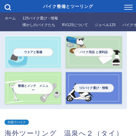
バイク整備とツーリング
ホーム
125バイク選び・情報
懐かしのバイクたち
RV125について
ジェベル125
バイク
ウエアと装備
バイク用品 と便利品
整備とメンテ メニュ
125バイク選び・情報
ー
外国でバイク
海外ツーリング 温泉へ２（タイ）