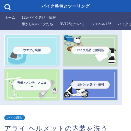
バイク整備とツーリング
ホーム
125バイク選び・情報
懐かしのバイクたち
RV125について
ジェベル125
バイク
ウエアと装備
バイク用品 と便利品
整備とメンテ メニュ
125バイク選び・情報
ー
バイク用品
アライ ヘルメットの内装を洗う