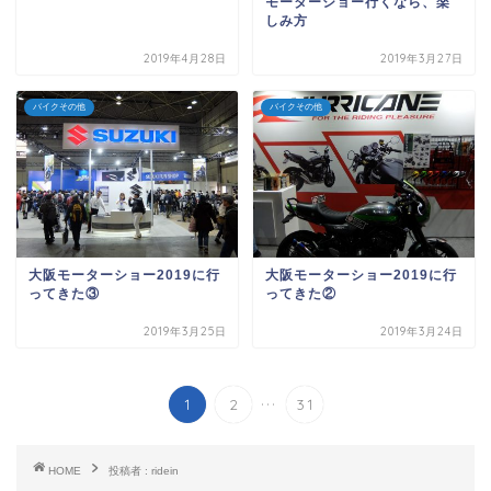
モーターショー行くなら、楽
しみ方
2019年4月28日
2019年3月27日
バイクその他
バイクその他
大阪モーターショー2019に行
大阪モーターショー2019に行
ってきた③
ってきた②
2019年3月25日
2019年3月24日
...
1
2
31
HOME
投稿者 : ridein