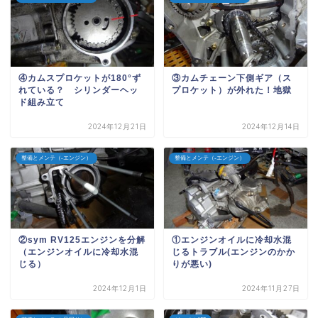
④カムスプロケットが180°ず
③カムチェーン下側ギア（ス
れている？ シリンダーヘッ
プロケット）が外れた！地獄
ド組み立て
2024年12月21日
2024年12月14日
整備とメンテ（-エンジン）
整備とメンテ（-エンジン）
②sym RV125エンジンを分解
①エンジンオイルに冷却水混
（エンジンオイルに冷却水混
じるトラブル(エンジンのかか
じる）
りが悪い)
2024年12月1日
2024年11月27日