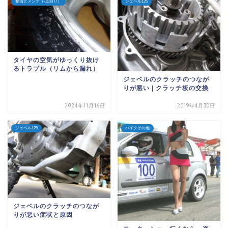
整備とメンテ（-足回り）
ジェベル125
タイヤの空気がゆっくり抜け
るトラブル（リムから漏れ）
ジェベルのクラッチのつなが
りが悪い | クラッチ板の交換
2024年11月16日
2019年4月30日
ジェベル125
バイクその他
ジェベルのクラッチのつなが
りが悪い症状と原因