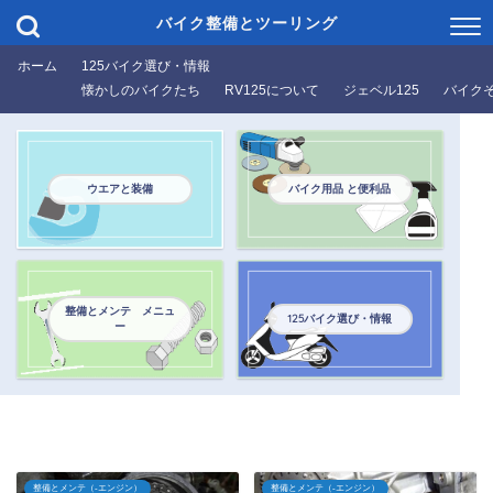
バイク整備とツーリング
ホーム
125バイク選び・情報
懐かしのバイクたち
RV125について
ジェベル125
バイク
ウエアと装備
バイク用品 と便利品
整備とメンテ メニュ
125バイク選び・情報
ー
整備とメンテ（-エンジン）
整備とメンテ（-エンジン）